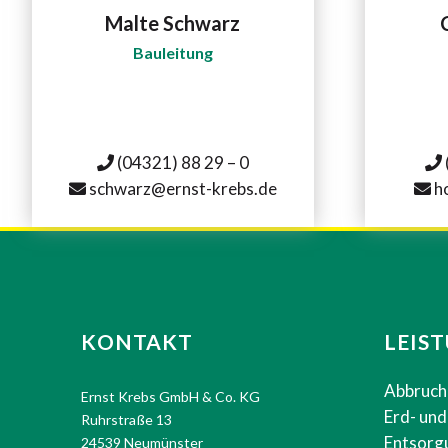
Malte Schwarz
Bauleitung
(04321) 88 29 – 0
schwarz@ernst-krebs.de
ho
KONTAKT
LEIS
Abbruch
Ernst Krebs GmbH & Co. KG
Erd- un
Ruhrstraße 13
Entsorg
24539 Neumünster