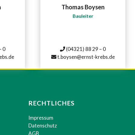
n
Thomas Boysen
Bauleiter
– 0
(04321) 88 29 – 0
ebs.de
t.boysen@ernst-krebs.de
RECHTLICHES
Impressum
Datenschutz
AGB