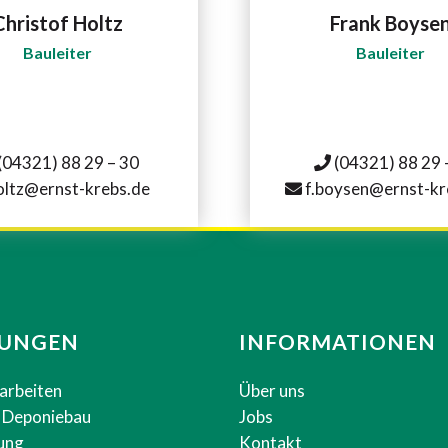
Christof Holtz
Frank Boyse
Bauleiter
Bauleiter
(04321) 88 29 – 30
(04321) 88 29 
ltz@ernst-krebs.de
f.boysen@ernst-kr
TUNGEN
INFORMATIONEN
arbeiten
Über uns
d Deponiebau
Jobs
ung
Kontakt