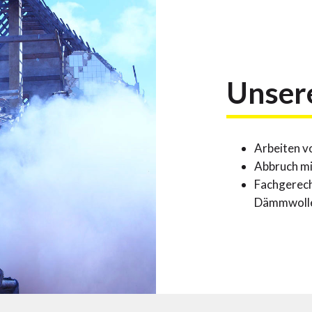
Unser
Arbeiten v
Abbruch m
Fachgerech
Dämmwolle,