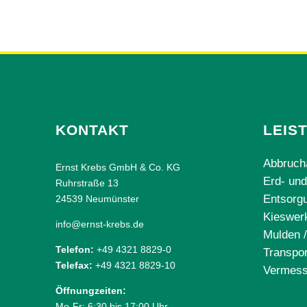
KONTAKT
LEIS
Abbruch
Ernst Krebs GmbH & Co. KG
Erd- un
Ruhrstraße 13
Entsorg
24539 Neumünster
Kieswer
info@ernst-krebs.de
Mulden /
Telefon:
+49 4321 8829-0
Transpor
Telefax:
+49 4321 8829-10
Vermes
Öffnungzeiten:
Mo-Fr: 6:30 bis 17:00 Uhr