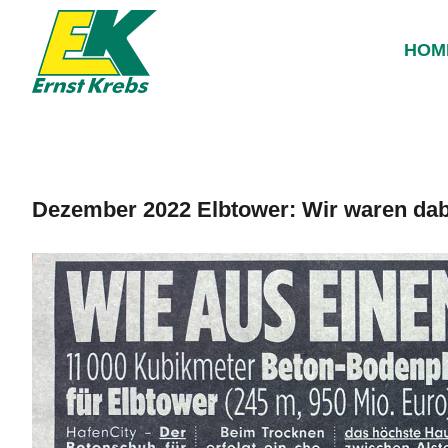
Such
Zum
nach:
Inhalt
HOM
springen
Dezember 2022 Elbtower: Wir waren dab
Zeige
grösseres
Bild